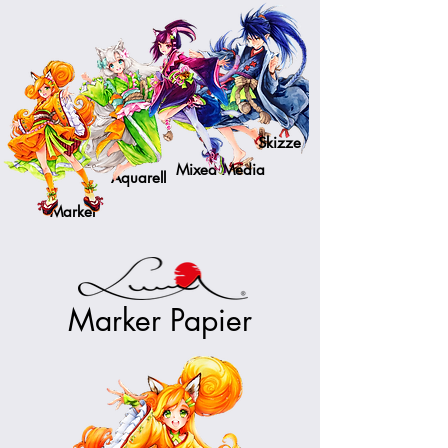
Skizze
Mixed Media
Aquarell
Marker
Marker Papier