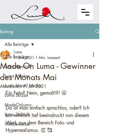
Beitrag
Alle Beiträge
Luma
Alle Beiträge
1. Juni 2021
1 Min. Lesezeit
Made On Luma - Gewinner
Luma Aquarell
des Monats Mai
Luma Marker
Luma Mixed Media
Aktualisiert:
7. Juli 2021
Ein Foto? Nein, gemalt!?! 😮⁠
Luma Skizze
MadeOnLuma
Da ist man einfach sprachlos, oder? Ich 
Luma Shikishi
bin wirklich tief beeindruckt von diesem 
Werk aus dem Bereich Foto- und 
Wettbewerbe
Hyperrealismus. 👏 🥰⁠