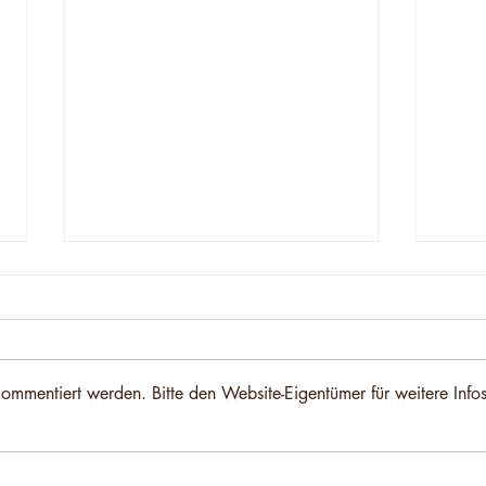
kommentiert werden. Bitte den Website-Eigentümer für weitere Info
Made On Luma - Gewinner
Made
des Monats Februar
des 