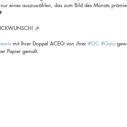
n nur eines auszuwählen, das zum Bild des Monats prämier
⁠
LÜCKWUNSCH! 🎉⁠
iearts
 mit Ihrer Doppel ACEO von ihrer 
#OC
#Gaia
 gew
r Papier gemalt.⁠