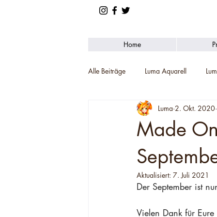
Home
P
Alle Beiträge
Luma Aquarell
Lum
Luma
2. Okt. 2020
Wettbewerbe
Made On 
Septembe
Aktualisiert:
7. Juli 2021
Der September ist nun
Vielen Dank für Eure