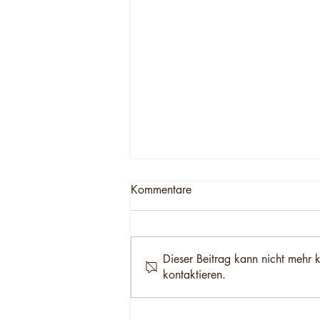
Kommentare
Dieser Beitrag kann nicht mehr 
kontaktieren.
Made On Luma - Gewinner
des Monats März