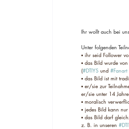
Ihr wollt auch bei u
Unter folgenden Tei
▪️ ihr seid Follower 
▪️ das Bild wurde von 
(
#DTIYS
 und 
#Fanart
▪️ das Bild ist mit tr
▪️ er/sie zur Teilnah
er/sie unter 14 Jahre 
▪️ moralisch verwerf
▪️ jedes Bild kann n
▪️ das Bild darf gle
z. B. in unseren 
#DT